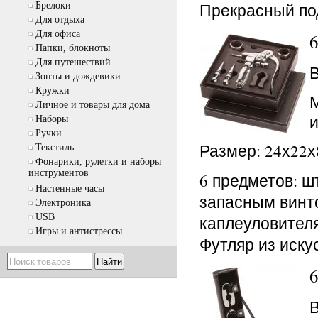
Прекрасный под
Брелоки
Для отдыха
Для офиса
Папки, блокноты
Для путешествий
В
Зонты и дождевики
Кружки
Личное и товары для дома
и
Наборы
Ручки
Размер: 24х22х
Текстиль
Фонарики, рулетки и наборы
инструментов
6 предметов: ш
Настенные часы
запасным винто
Электроника
USB
каплеуловителя
Игры и антистрессы
Футляр из иску
В