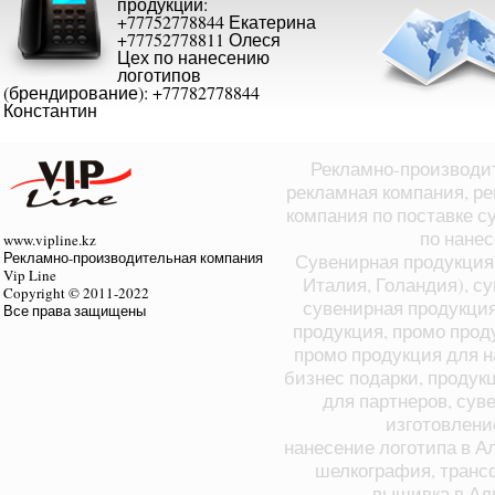
продукции:
+77752778844 Екатерина
+77752778811 Олеся
Цех по нанесению
логотипов
(брендирование): +77782778844
Константин
Рекламно-производит
рекламная компания, ре
компания по поставке с
по нане
www.vipline.kz
Рекламно-производительная компания
Сувенирная продукция 
Vip Line
Италия, Голандия), с
Copyright © 2011-2022
сувенирная продукция
Все права защищены
продукция, промо прод
промо продукция для н
бизнес подарки, продук
для партнеров, суве
изготовлени
нанесение логотипа в А
шелкография, транс
вышивка в Ал