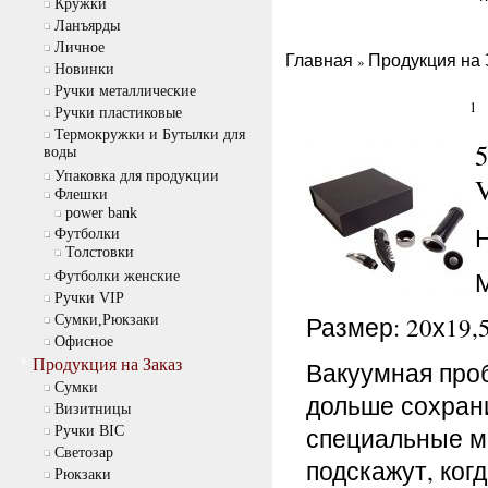
Кружки
Ланъярды
Личное
Главная
Продукция на 
»
Новинки
Ручки металлические
1
Ручки пластиковые
Термокружки и Бутылки для
воды
Упаковка для продукции
Флешки
power bank
Футболки
Толстовки
М
Футболки женские
Ручки VIP
Размер: 20х19,
Сумки,Рюкзаки
Офисное
Продукция на Заказ
Вакуумная проб
Cумки
дольше сохрани
Визитницы
специальные м
Ручки BIC
Светозар
подскажут, ког
Рюкзаки