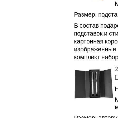
Размер: подста
В состав подар
подставок и ст
картонная коро
изображенные н
комплект набор
2
L
Н
М
Размер: автору