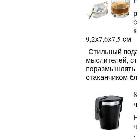
р
с
к
9,2х7,6х7,5 см
Стильный пода
мыслителей, ст
поразмышлять 
стаканчиком бл