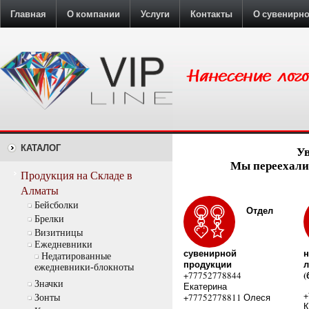
Главная
О компании
Услуги
Контакты
О сувенирн
КАТАЛОГ
У
Мы переехали:
Продукция на Складе в
Алматы
Бейсболки
Отдел
Брелки
Визитницы
Ежедневники
сувенирной
н
Недатированные
продукции
л
ежедневники-блокноты
(
+77752778844
Значки
Екатерина
+
+77752778811 Олеся
Зонты
К