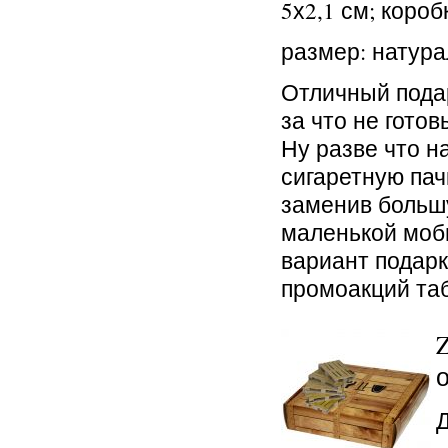
5х2,1 см; короб
размер: натура
Отличный подар
за что не готов
Ну разве что н
сигаретную пач
заменив больш
маленькой моби
вариант подарк
промоакций та
Д