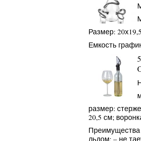
М
Размер: 20х19,
Емкость графин
5
Н
м
размер: стерже
20,5 см; воронка
Преимущества 
льдом: – не тае