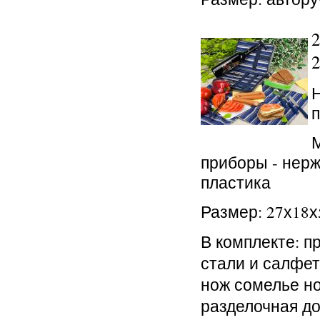
2
Н
п
М
приборы - нерж
пластика
Размер: 27х18х
В комплекте: 
стали и салфет
нож сомелье н
разделочная д