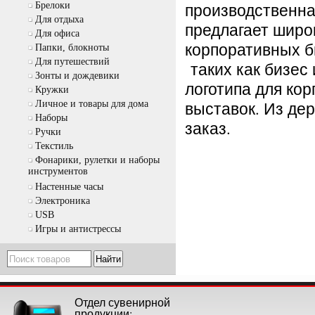
производственна
Брелоки
Для отдыха
предлагает широ
Для офиса
корпоративных б
Папки, блокноты
Для путешествий
таких как бизес
Зонты и дождевики
логотипа для ко
Кружки
выставок. Из дер
Личное и товары для дома
Наборы
заказ.
Ручки
Текстиль
Фонарики, рулетки и наборы
инструментов
Настенные часы
Электроника
USB
Игры и антистрессы
Отдел сувенирной
продукции: