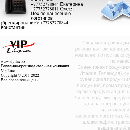
+77752778844 Екатерина
+77752778811 Олеся
Цех по нанесению
логотипов
(брендирование): +77782778844
Константин
Рекламно-производит
рекламная компания, ре
компания по поставке с
по нане
www.vipline.kz
Рекламно-производительная компания
Сувенирная продукция 
Vip Line
Италия, Голандия), с
Copyright © 2011-2022
сувенирная продукция
Все права защищены
продукция, промо прод
промо продукция для н
бизнес подарки, продук
для партнеров, суве
изготовлени
нанесение логотипа в А
шелкография, транс
вышивка в Ал