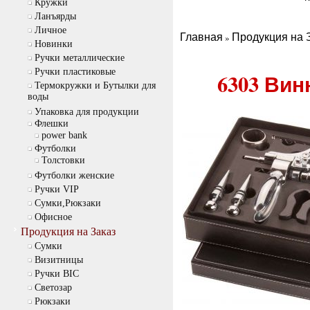
Кружки
Ланъярды
Личное
Главная
Продукция на 
»
Новинки
Ручки металлические
Ручки пластиковые
6303 Вин
Термокружки и Бутылки для
воды
Упаковка для продукции
Флешки
power bank
Футболки
Толстовки
Футболки женские
Ручки VIP
Сумки,Рюкзаки
Офисное
Продукция на Заказ
Cумки
Визитницы
Ручки BIC
Светозар
Рюкзаки