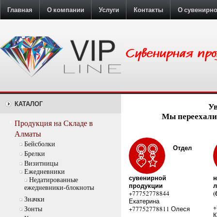
Главная
О компании
Услуги
Контакты
О сувенирн
КАТАЛОГ
У
Мы переехали:
Продукция на Складе в
Алматы
Бейсболки
Отдел
Брелки
Визитницы
Ежедневники
сувенирной
н
Недатированные
продукции
л
ежедневники-блокноты
(
+77752778844
Значки
Екатерина
+
+77752778811 Олеся
Зонты
К