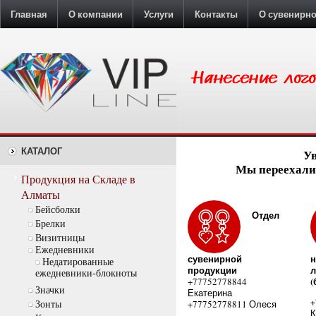
Главная
О компании
Услуги
Контакты
О сувенирн
КАТАЛОГ
У
Мы переехали:
Продукция на Складе в
Алматы
Бейсболки
Отдел
Брелки
Визитницы
Ежедневники
сувенирной
н
Недатированные
продукции
л
ежедневники-блокноты
(
+77752778844
Значки
Екатерина
+
+77752778811 Олеся
Зонты
К