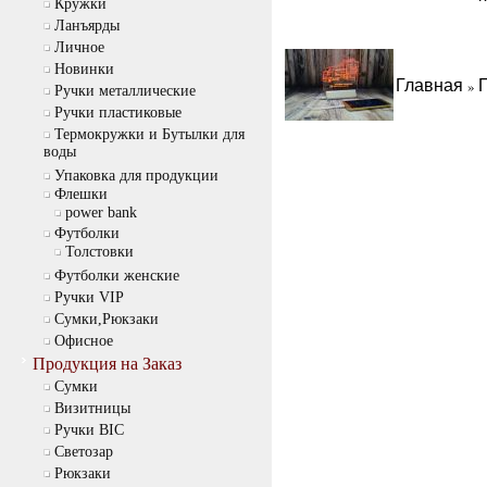
Кружки
Ланъярды
Личное
Новинки
Главная
»
Ручки металлические
Ручки пластиковые
Термокружки и Бутылки для
воды
Упаковка для продукции
Флешки
power bank
Футболки
Толстовки
Футболки женские
Ручки VIP
Сумки,Рюкзаки
Офисное
Продукция на Заказ
Cумки
Визитницы
Ручки BIC
Светозар
Рюкзаки