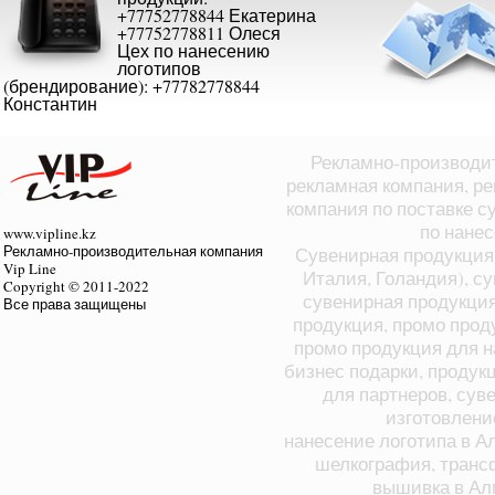
+77752778844 Екатерина
+77752778811 Олеся
Цех по нанесению
логотипов
(брендирование): +77782778844
Константин
Рекламно-производит
рекламная компания, ре
компания по поставке с
по нане
www.vipline.kz
Рекламно-производительная компания
Сувенирная продукция 
Vip Line
Италия, Голандия), с
Copyright © 2011-2022
сувенирная продукция
Все права защищены
продукция, промо прод
промо продукция для н
бизнес подарки, продук
для партнеров, суве
изготовлени
нанесение логотипа в А
шелкография, транс
вышивка в Ал