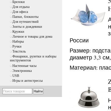
Брелоки
Для отдыха
Для офиса
Папки, блокноты
Для путешествий
н
Зонты и дождевики
з
Кружки
Личное и товары для дома
России
Наборы
Ручки
Размер: подстав
Текстиль
диаметр 3,3 см,
Фонарики, рулетки и наборы
инструментов
Материал: пла
Настенные часы
Электроника
USB
Игры и антистрессы
B
Н
н