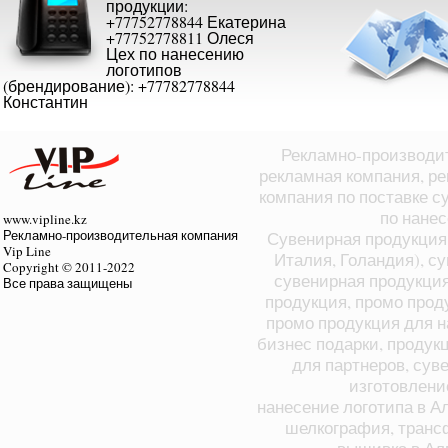
продукции:
+77752778844 Екатерина
+77752778811 Олеся
Цех по нанесению
логотипов
(брендирование): +77782778844
Константин
Рекламно-производит
рекламная компания, ре
компания по поставке с
по нане
www.vipline.kz
Рекламно-производительная компания
Сувенирная продукция 
Vip Line
Италия, Голандия), с
Copyright © 2011-2022
сувенирная продукция
Все права защищены
продукция, промо прод
промо продукция для н
бизнес подарки, продук
для партнеров, суве
изготовлени
нанесение логотипа в А
шелкография, транс