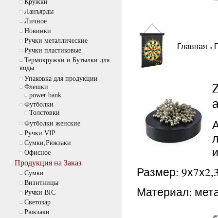
Кружки
Ланъярды
Личное
Новинки
Ручки металлические
Главная
»
Ручки пластиковые
Термокружки и Бутылки для
воды
Упаковка для продукции
Флешки
power bank
а
Футболки
Толстовки
Футболки женские
Ручки VIP
л
Сумки,Рюкзаки
и
Офисное
Продукция на Заказ
Размер: 9х7х2,
Cумки
Визитницы
Материал: мета
Ручки BIC
Светозар
Рюкзаки