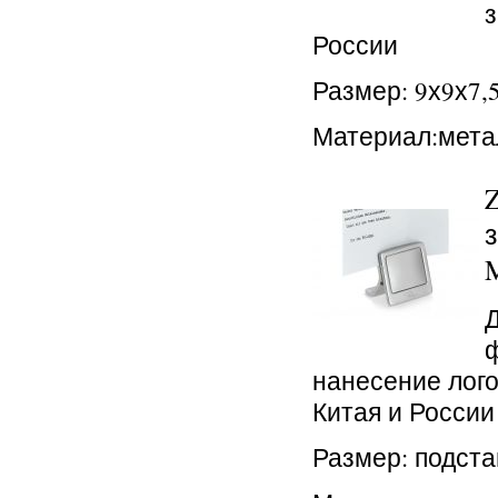
з
России
Размер: 9х9х7,
Материал:мета
M
Д
ф
нанесение лого
Китая и России
Размер: подстав