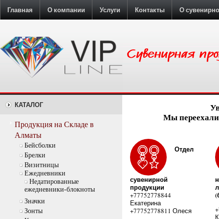
Главная
О компании
Услуги
Контакты
О сувенирн
КАТАЛОГ
У
Мы переехали:
Продукция на Складе в
Алматы
Бейсболки
Отдел
Брелки
Визитницы
Ежедневники
сувенирной
н
Недатированные
продукции
л
ежедневники-блокноты
(
+77752778844
Значки
Екатерина
+
+77752778811 Олеся
Зонты
К