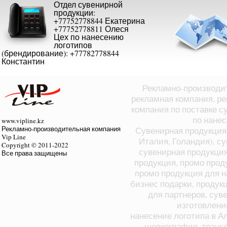
Отдел сувенирной
продукции:
+77752778844 Екатерина
+77752778811 Олеся
Цех по нанесению
логотипов
(брендирование): +77782778844
Константин
Рекламно-производит
рекламная компания, ре
компания по поставке с
по нане
www.vipline.kz
Рекламно-производительная компания
Сувенирная продукция 
Vip Line
Италия, Голандия), с
Copyright © 2011-2022
сувенирная продукция
Все права защищены
продукция, промо прод
промо продукция для н
бизнес подарки, продук
для партнеров, суве
изготовлени
нанесение логотипа в А
шелкография, транс