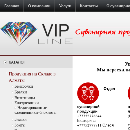
Главная
О компании
Услуги
Контакты
О сувенирн
КАТАЛОГ
У
Мы переехали:
Продукция на Складе в
Алматы
Бейсболки
Отдел
Брелки
Визитницы
Ежедневники
сувенирной
н
Недатированные
продукции
л
ежедневники-блокноты
(
+77752778844
Значки
Екатерина
+
+77752778811 Олеся
Зонты
К