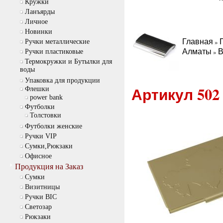
Кружки
Ланъярды
Личное
Новинки
Главная
»
Ручки металлические
Алматы
В
»
Ручки пластиковые
Термокружки и Бутылки для
воды
Упаковка для продукции
Артикул 502
Флешки
power bank
Футболки
Толстовки
Футболки женские
Ручки VIP
Сумки,Рюкзаки
Офисное
Продукция на Заказ
Cумки
Визитницы
Ручки BIC
Светозар
Рюкзаки