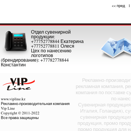
<< пред
1
Отдел сувенирной
продукции:
+77752778844 Екатерина
+77752778811 Олеся
Цех по нанесению
логотипов
(брендирование): +77782778844
Константин
Рекламно-производит
рекламная компания, ре
компания по поставке с
по нане
www.vipline.kz
Рекламно-производительная компания
Сувенирная продукция 
Vip Line
Италия, Голандия), с
Copyright © 2011-2022
сувенирная продукция
Все права защищены
продукция, промо прод
промо продукция для н