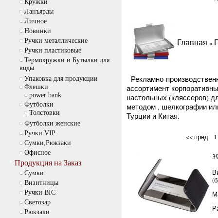
Кружки
Ланъярды
Личное
Новинки
Ручки металлические
Главная
»
Ручки пластиковые
Термокружки и Бутылки для
воды
Рекламно-производственна
Упаковка для продукции
Флешки
ассортимент корпоративны
power bank
настольных (кляссеров) д
Футболки
методом , шелкографии или
Толстовки
Турции и Китая.
Футболки женские
Ручки VIP
<< пред
1
Сумки,Рюкзаки
Офисное
3
Продукция на Заказ
В
Cумки
(
Визитницы
Ручки BIC
М
Светозар
Р
Рюкзаки