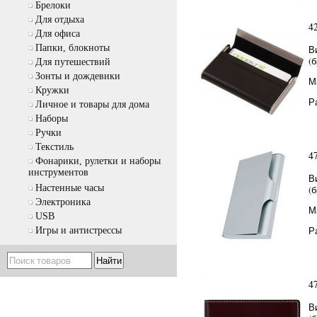
Брелоки
Для отдыха
4
Для офиса
Папки, блокноты
В
(
Для путешествий
Зонты и дождевики
М
Кружки
Р
Личное и товары для дома
Наборы
Ручки
Текстиль
4
Фонарики, рулетки и наборы
инструментов
В
Настенные часы
(
Электроника
М
USB
Р
Игры и антистрессы
4
В