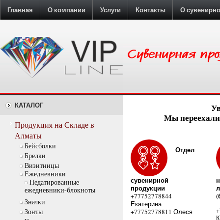
Главная
О компании
Услуги
Контакты
О сувенирн
КАТАЛОГ
У
Мы переехали:
Продукция на Складе в
Алматы
Бейсболки
Отдел
Брелки
Визитницы
Ежедневники
сувенирной
н
Недатированные
продукции
л
ежедневники-блокноты
(
+77752778844
Значки
Екатерина
+
+77752778811 Олеся
Зонты
К