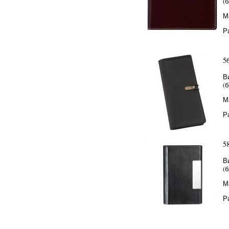
(
М
Р
5
В
(
М
Р
5
В
(
М
Р