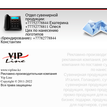
Отдел сувенирной
продукции:
+77752778844 Екатерина
+77752778811 Олеся
Цех по нанесению
логотипов
(брендирование): +77782778844
Константин
Рекламно-производит
рекламная компания, ре
компания по поставке с
по нане
www.vipline.kz
Рекламно-производительная компания
Сувенирная продукция 
Vip Line
Италия, Голандия), с
Copyright © 2011-2022
сувенирная продукция
Все права защищены
продукция, промо прод
промо продукция для н
бизнес подарки, продук
для партнеров, суве