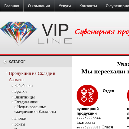
Главная
О компании
Услуги
Контакты
О сувенирн
КАТАЛОГ
Ува
Мы переехали: г
Продукция на Складе в
Алматы
Бейсболки
Отдел
Брелки
Визитницы
Ежедневники
Недатированные
сувенирной
ежедневники-блокноты
продукции
+77752778844
Значки
Екатерина
Зонты
+77752778811 Олеся