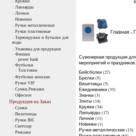
Кружки
К
Ланъярды
Личное
Новинки
Ручки металлические
Главная
Ручки пластиковые
»
Термокружки и Бутылки для
воды
Упаковка для продукции
Флешки
Сувенирная продукция для
power bank
мероприятий и праздников.
Футболки
Толстовки
Бейсболки
(27)
Футболки женские
Брелки
(5)
Визитницы
(5)
Ручки VIP
Ежедневники
(33)
Сумки,Рюкзаки
Значки
(3)
Офисное
Зонты
(14)
Продукция на Заказ
Кружки
(34)
Cумки
Ланъярды
(17)
Визитницы
Личное
(11)
Ручки BIC
Новинки
(1)
Светозар
Ручки металлические
(13)
Рюкзаки
Ручки пластиковые
(64)