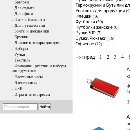
Брелоки
Термокружки и Бутылки д
Для отдыха
Упаковка для продукции
(9
Для офиса
Флешки
(16)
Папки, блокноты
Футболки
(30)
Для путешествий
Футболки женские
(0)
Зонты и дождевики
Ручки VIP
(7)
Кружки
Сумки,Рюкзаки
(16)
Личное и товары для дома
Офисное
(12)
Наборы
Ручки
<< пред
1
2
3
4
Текстиль
Фонарики, рулетки и наборы
А
инструментов
к
Настенные часы
Электроника
Ф
USB
с
Игры и антистрессы
3
А
п