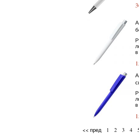
3
А
б
Р
л
в
1
А
с
Р
л
в
1
<< пред
1
2
3
4