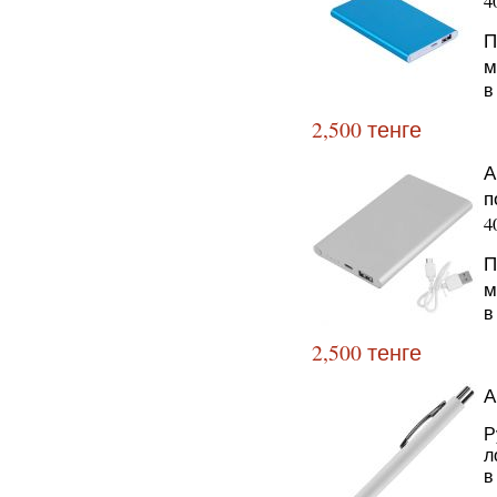
4
П
м
в
2,500 тенге
А
п
4
П
м
в
2,500 тенге
А
Р
л
в