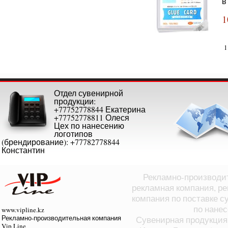
в
1
1
Отдел сувенирной
продукции:
+77752778844 Екатерина
+77752778811 Олеся
Цех по нанесению
логотипов
(брендирование): +77782778844
Константин
Рекламно-производит
рекламная компания, ре
компания по поставке с
по нане
www.vipline.kz
Рекламно-производительная компания
Сувенирная продукция 
Vip Line