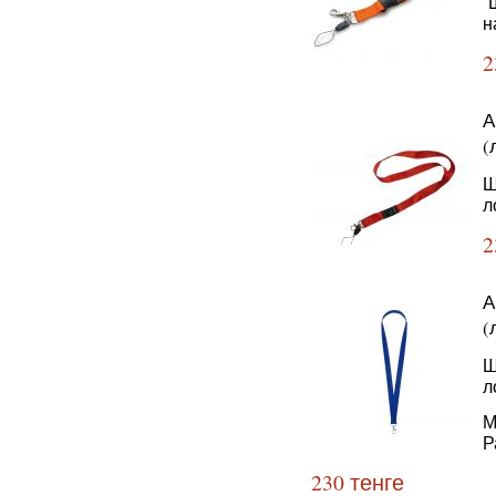
Ш
н
2
А
(
Ш
л
2
А
(
Ш
л
М
Р
230 тенге