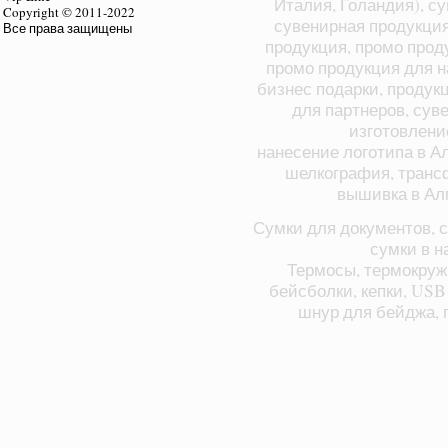
Италия, Голандия), с
Copyright © 2011-2022
сувенирная продукция
Все права защищены
продукция, промо прод
промо продукция для н
бизнес подарки, продук
для партнеров, суве
изготовлени
нанесение логотипа в А
шелкография, транс
вышивка в Ал
Сумки для документов, с
сумки в н
Термосы, термокруж
бейсболки, кепки, USB
шнур для бейджа, п