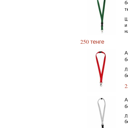
б
т
Ш
и
н
250 тенге
А
б
Л
б
2
А
б
Л
б