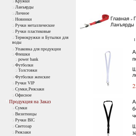
Кружки
Ланъярды
Личное
Главная
»
Новинки
Ланъярды
Ручки металлические
Ручки пластиковые
Термокружки и Бутылки для
1
воды
Упаковка для продукции
А
Флешки
п
power bank
Футболки
Ш
Толстовки
л
Футболки женские
Ручки VIP
2
Сумки,Рюкзаки
Офисное
А
Продукция на Заказ
б
Cумки
Визитницы
ч
Ручки BIC
Ш
Светозар
з
Рюкзаки