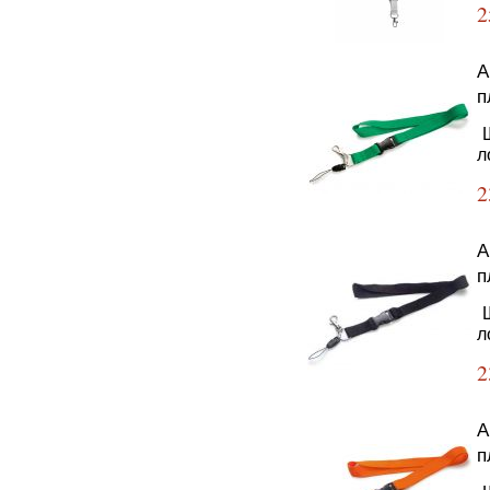
2
А
п
Ш
л
2
А
п
Ш
л
2
А
п