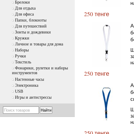
н
Брелоки
Для отдыха
250 тенге
Для офиса
Папки, блокноты
А
Для путешествий
б
Зонты и дождевики
б
Кружки
Личное и товары для дома
Ш
Наборы
з
Ручки
н
Текстиль
Фонарики, рулетки и наборы
250 тенге
инструментов
Настенные часы
А
Электроника
б
USB
Игры и антистрессы
с
Ш
з
н
250 тенге