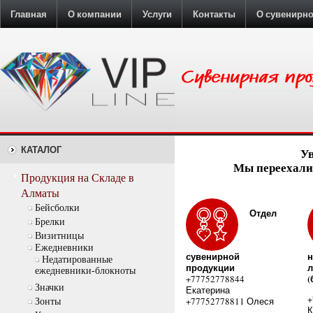
Главная
О компании
Услуги
Контакты
О сувенирн
КАТАЛОГ
У
Мы переехали:
Продукция на Складе в
Алматы
Бейсболки
Отдел
Брелки
Визитницы
Ежедневники
сувенирной
н
Недатированные
продукции
л
ежедневники-блокноты
(
+77752778844
Значки
Екатерина
+
+77752778811 Олеся
Зонты
К