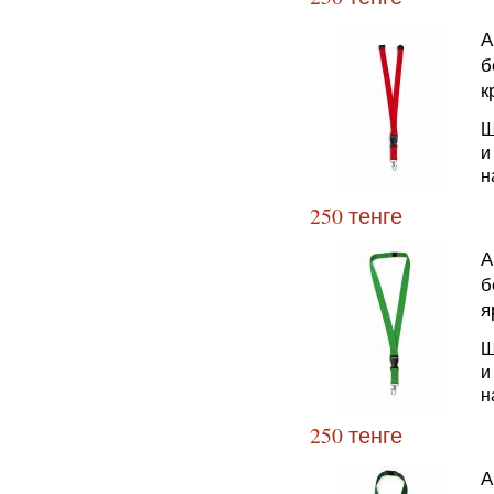
А
б
к
Ш
и
н
250 тенге
А
б
я
Ш
и
н
250 тенге
А