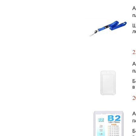
А
п
Ш
л
2
А
п
Б
в
2
А
г
Б